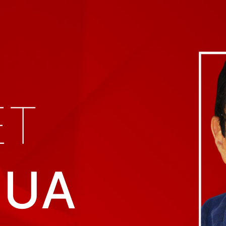
ET
HUA